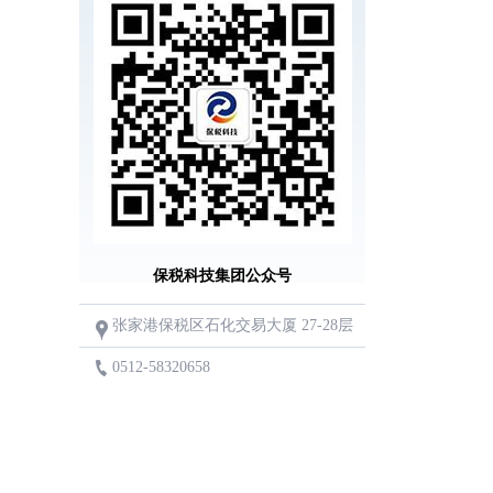
保税科技集团公众号
张家港保税区石化交易大厦 27-28层
0512-58320658